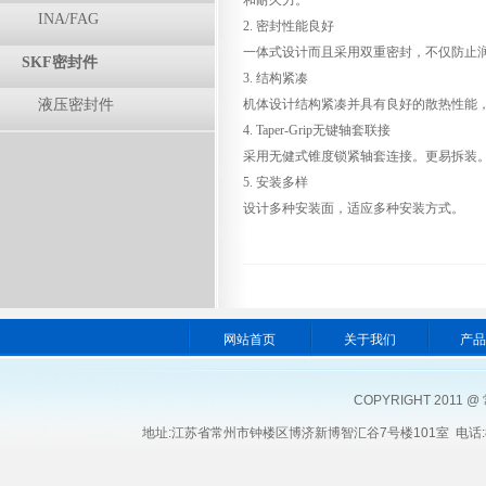
和耐久力。
INA/FAG
2. 密封性能良好
一体式设计而且采用双重密封，不仅防止
SKF密封件
3. 结构紧凑
液压密封件
机体设计结构紧凑并具有良好的散热性能
4. Taper-Grip无键轴套联接
采用无健式锥度锁紧轴套连接。更易拆装
5. 安装多样
设计多种安装面，适应多种安装方式。
网站首页
关于我们
产
COPYRIGHT 201
地址:江苏省常州市钟楼区博济新博智汇谷7号楼101室 电话:86-519-